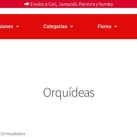
Envíos a Cali, Jamundí, Palmira y Yumbo
siones
Categorias
Flores
Orquídeas
 10 resultados