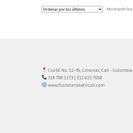
Mostrando los
Cra 66 No. 12-45, Limonar, Cali - Colombia
318 789 1173 | 311 613 7058
www.floristerialatircali.com