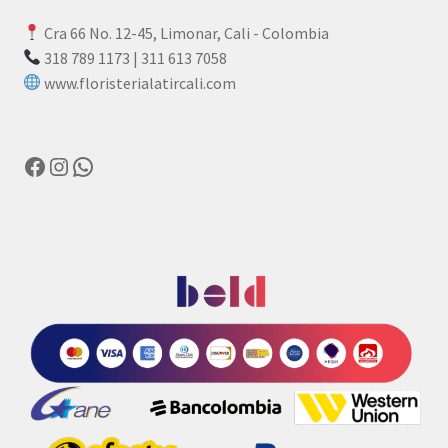
Cra 66 No. 12-45, Limonar, Cali - Colombia
318 789 1173 | 311 613 7058
www.floristerialatircali.com