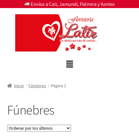
Envíos a Cali, Jamundí, Palmira y Yumbo
Inicio
Fúnebres
Página 2
Fúnebres